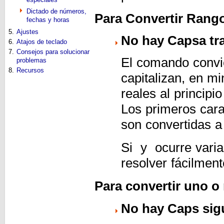
Dictado de números,
Para Convertir Rang
fechas y horas
5.
Ajustes
No hay Caps
a tr
6.
Atajos de teclado
7.
Consejos para solucionar
El comando convi
problemas
8.
Recursos
capitalizan, en m
reales al principio
Los primeros cara
son convertidas a
Si
y
ocurre vari
resolver fácilmen
Para convertir uno o
No hay Caps sigu