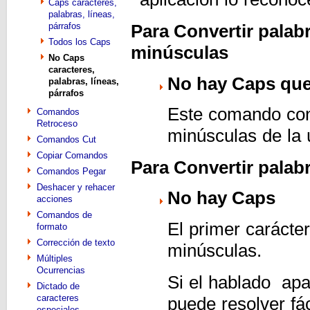
Caps caracteres,
palabras, líneas,
párrafos
Para Convertir palab
Todos los Caps
minúsculas
No Caps
caracteres,
No hay Caps qu
palabras, líneas,
párrafos
Este comando conv
Comandos
Retroceso
minúsculas de la 
Comandos Cut
Copiar Comandos
Para Convertir palab
Comandos Pegar
Deshacer y rehacer
No hay Caps
acciones
Comandos de
El primer carácte
formato
Corrección de texto
minúsculas.
Múltiples
Ocurrencias
Si el hablado
apa
Dictado de
caracteres
puede resolver fá
especiales