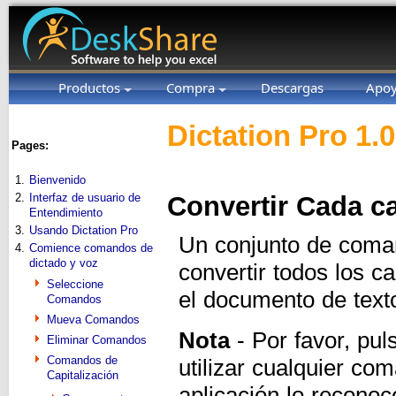
Productos
Compra
Descargas
Apo
Dictation Pro 1.
Pages:
1.
Bienvenido
2.
Interfaz de usuario de
Convertir Cada c
Entendimiento
3.
Usando Dictation Pro
Un conjunto de coman
4.
Comience comandos de
dictado y voz
convertir todos los c
Seleccione
el documento de text
Comandos
Mueva Comandos
Nota
- Por favor, pu
Eliminar Comandos
Comandos de
utilizar cualquier co
Capitalización
aplicación lo recono