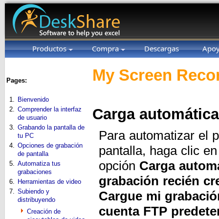
Productos
Compra
Descargas
Apo
My Screen Recor
Pages:
1.
Bienvenido
2.
Comprender la interfaz
Carga automática
de usuario
3.
Grabando la pantalla de
Para automatizar el 
tu PC
4.
Opciones de grabación
pantalla, haga clic e
de pantalla
opción
Carga automá
5.
Automatiza tus
grabaciones
grabación recién cr
6.
Herramientas de video
7.
Subiendo y
Cargue mi grabació
distribuyendo
cuenta FTP predete
Creación de