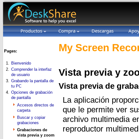
Productos
Compra
Descargas
Apo
My Screen Recor
Pages:
1.
Bienvenido
2.
Comprender la interfaz
Vista previa y zo
de usuario
3.
Grabando la pantalla de
Vista previa de graba
tu PC
4.
Opciones de grabación
de pantalla
La aplicación propor
Accesos directos de
que le permite ver su
carpeta
archivo multimedia en
Buscar y copiar
grabaciones
reproductor multimed
Grabaciones de
vista previa y zoom