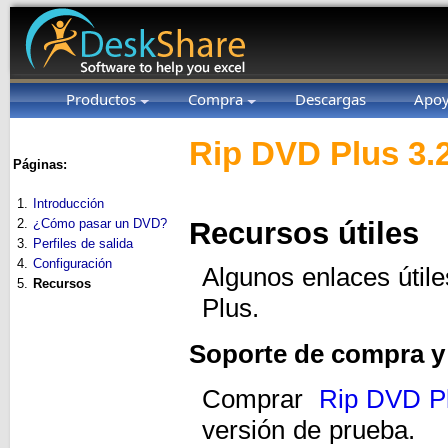
Productos
Compra
Descargas
Apo
Rip DVD Plus 3.
Páginas:
1.
Introducción
2.
¿Cómo pasar un DVD?
Recursos útiles
3.
Perfiles de salida
4.
Configuración
Algunos enlaces útil
5.
Recursos
Plus.
Soporte de compra y
Comprar
Rip DVD P
versión de prueba.