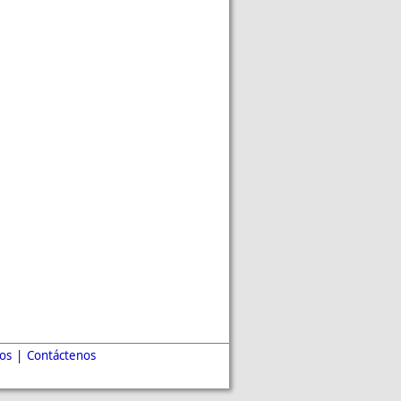
tos
|
Contáctenos