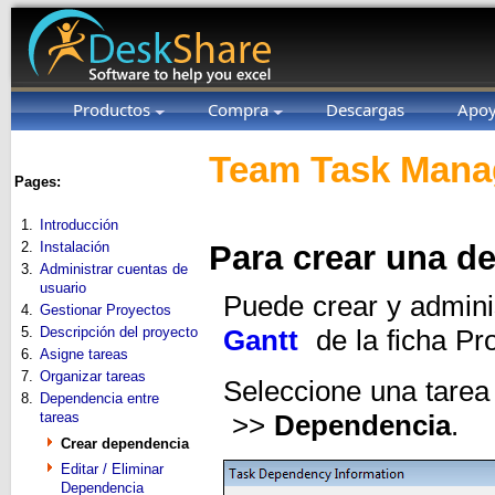
Productos
Compra
Descargas
Apo
Team Task Manag
Pages:
1.
Introducción
2.
Instalación
Para crear una d
3.
Administrar cuentas de
usuario
Puede crear y admini
4.
Gestionar Proyectos
5.
Descripción del proyecto
Gantt
de la ficha Pr
6.
Asigne tareas
7.
Organizar tareas
Seleccione una tarea 
8.
Dependencia entre
tareas
>>
Dependencia
.
Crear dependencia
Editar / Eliminar
Dependencia