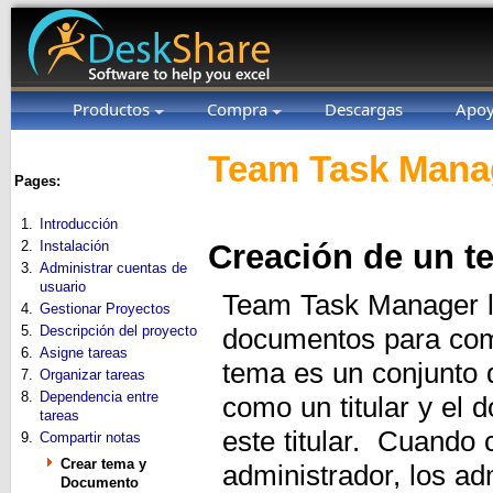
Productos
Compra
Descargas
Apo
Team Task Manag
Pages:
1.
Introducción
2.
Instalación
Creación de un 
3.
Administrar cuentas de
usuario
Team Task Manager l
4.
Gestionar Proyectos
5.
Descripción del proyecto
documentos para comp
6.
Asigne tareas
tema es un conjunto
7.
Organizar tareas
8.
Dependencia entre
como un titular y el 
tareas
este titular. Cuando
9.
Compartir notas
Crear tema y
administrador, los ad
Documento