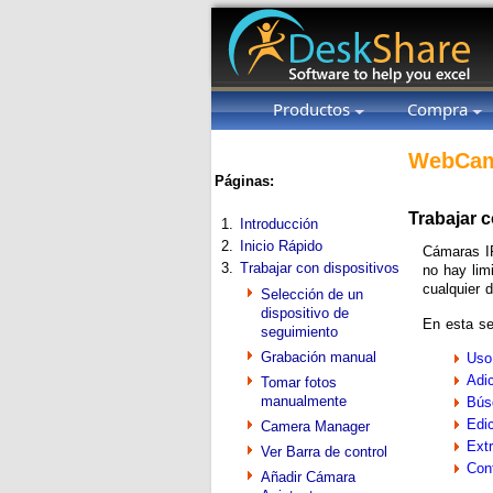
Productos
Compra
WebCam
Páginas:
Trabajar 
1.
Introducción
2.
Inicio Rápido
Cámaras I
3.
Trabajar con dispositivos
no hay lim
cualquier d
Selección de un
dispositivo de
En esta se
seguimiento
Grabación manual
Uso
Adi
Tomar fotos
manualmente
Bús
Edic
Camera Manager
Ext
Ver Barra de control
Con
Añadir Cámara