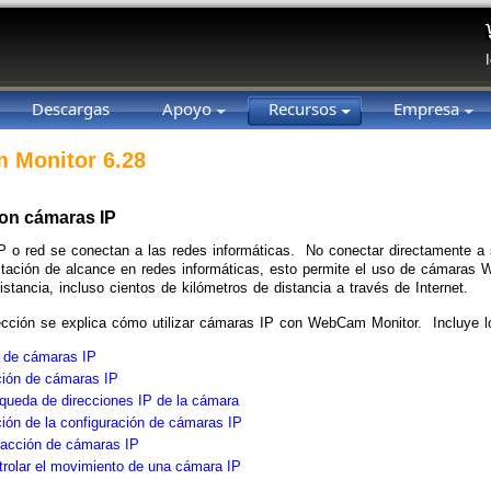
Descargas
Apoyo
Recursos
Empresa
 Monitor 6.28
con cámaras IP
P o red se conectan a las redes informáticas. No conectar directamente
itación de alcance en redes informáticas, esto permite el uso de cámara
istancia, incluso cientos de kilómetros de distancia a través de Internet.
cción se explica cómo utilizar cámaras IP con WebCam Monitor. Incluye lo
 de cámaras IP
ción de cámaras IP
queda de direcciones IP de la cámara
ión de la configuración de cámaras IP
racción de cámaras IP
trolar el movimiento de una cámara IP