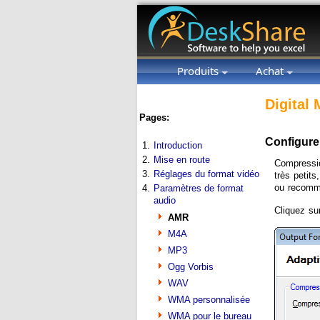
Produits
Achat
Digital 
Pages:
Configure
1.
Introduction
2.
Mise en route
Compressio
3.
Réglages du format vidéo
très petit
ou recomm
4.
Paramètres de format
audio
Cliquez s
AMR
M4A
MP3
Ogg Vorbis
WAV
WMA personnalisée
WMA pour le bureau