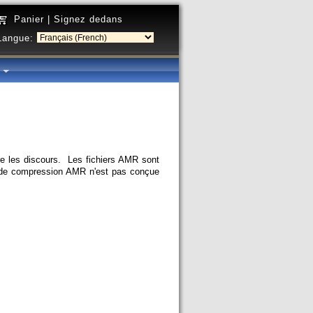
Panier
|
Signez dedans
Langue:
é
re les discours. Les fichiers AMR sont
de de compression AMR n'est pas conçue