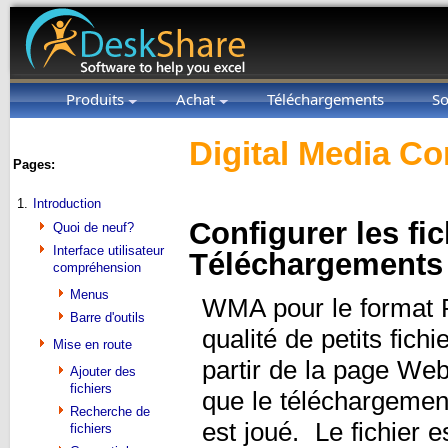
Produits
Achat
Téléchargements
So
Digital Media Co
Pages:
1.
Introduction
Configurer les fi
Quoi de neuf?
Interface utilisateur
Téléchargements 
compréhension
Menus
WMA pour le format 
Barre d'outils
qualité de petits fich
Mise en route
partir de la page We
Ajouter des
fichiers
que le téléchargement
Recherche de
est joué. Le fichier e
fichiers