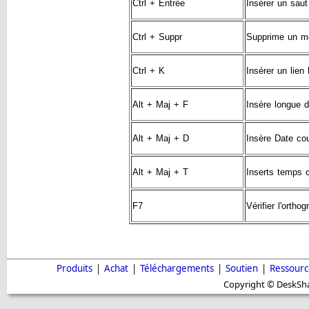
Ctrl + Entrée
Insérer un saut
Ctrl + Suppr
Supprime un m
Ctrl + K
Insérer un lien
Alt + Maj + F
Insère longue d
Alt + Maj + D
Insère Date cou
Alt + Maj + T
Inserts temps c
F7
Vérifier l'ortho
Produits
|
Achat
|
Téléchargements
|
Soutien
|
Ressourc
Copyright © DeskShar