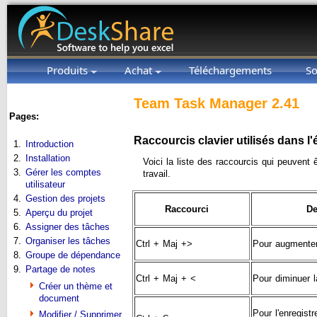
Produits
Achat
Téléchargements
So
Team Task Manager 2.41
Pages:
Raccourcis clavier utilisés dans l'
1.
Introduction
2.
Installation
Voici la liste des raccourcis qui peuvent 
3.
Gérer les comptes
travail.
utilisateur
4.
Gestion des projets
Raccourci
De
5.
Aperçu du projet
6.
Assigner des tâches
7.
Organiser les tâches
Ctrl + Maj +>
Pour augmenter 
8.
Groupe de dépendance
9.
Partage de notes
Ctrl + Maj + <
Pour diminuer la
Créer un thème et
document
Pour l'enregistr
Modifier / Supprimer