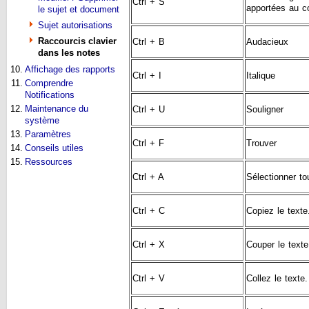
Ctrl + S
apportées au c
le sujet et document
Sujet autorisations
Raccourcis clavier
Ctrl + B
Audacieux
dans les notes
10.
Affichage des rapports
Ctrl + I
Italique
11.
Comprendre
Notifications
12.
Maintenance du
Ctrl + U
Souligner
système
13.
Paramètres
Ctrl + F
Trouver
14.
Conseils utiles
15.
Ressources
Ctrl + A
Sélectionner to
Ctrl + C
Copiez le texte
Ctrl + X
Couper le texte
Ctrl + V
Collez le texte.