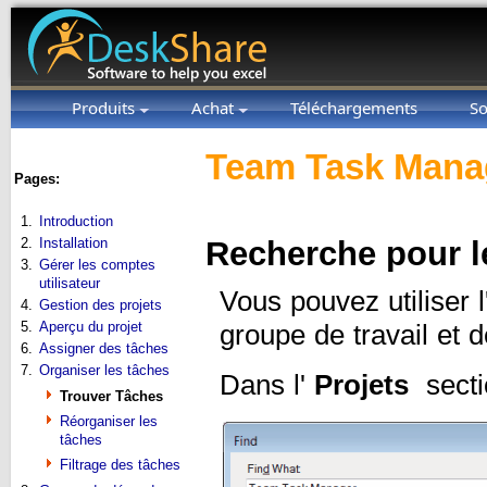
Produits
Achat
Téléchargements
So
Team Task Manag
Pages:
1.
Introduction
2.
Installation
Recherche pour l
3.
Gérer les comptes
utilisateur
Vous pouvez utiliser 
4.
Gestion des projets
5.
Aperçu du projet
groupe de travail et d
6.
Assigner des tâches
7.
Organiser les tâches
Dans l'
Projets
secti
Trouver Tâches
Réorganiser les
tâches
Filtrage des tâches