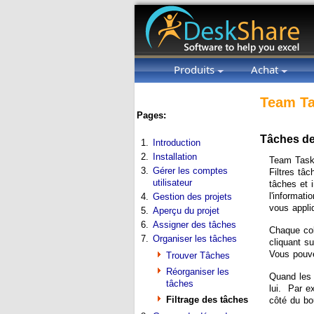
Produits
Achat
Team Ta
Pages:
Tâches de 
1.
Introduction
2.
Installation
Team Task 
3.
Gérer les comptes
Filtres tâ
utilisateur
tâches et 
l'informat
4.
Gestion des projets
vous appli
5.
Aperçu du projet
6.
Assigner des tâches
Chaque col
7.
Organiser les tâches
cliquant su
Vous pouve
Trouver Tâches
Réorganiser les
Quand les f
tâches
lui. Par e
Filtrage des tâches
côté du bou