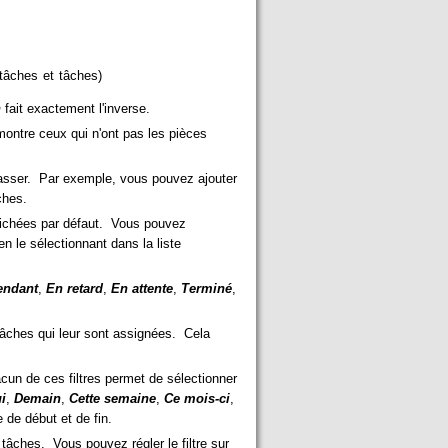
 tâches et tâches)
n
fait exactement l'inverse.
ontre ceux qui n'ont pas les pièces
 classer. Par exemple, vous pouvez ajouter
ches.
ffichées par défaut. Vous pouvez
en le sélectionnant dans la liste
endant
,
En retard
,
En attente
,
Terminé
,
tâches qui leur sont assignées. Cela
cun de ces filtres permet de sélectionner
i
,
Demain
,
Cette semaine
,
Ce mois-ci
,
 de début et de fin.
s tâches. Vous pouvez régler le filtre sur