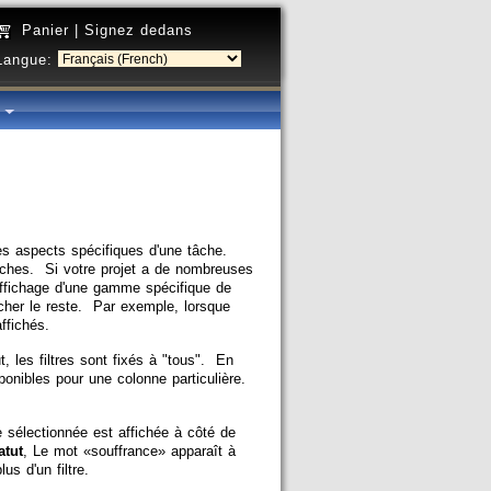
Panier
|
Signez dedans
Langue:
é
les aspects spécifiques d'une tâche.
 tâches. Si votre projet a de nombreuses
'affichage d'une gamme spécifique de
cacher le reste. Par exemple, lorsque
ffichés.
 les filtres sont fixés à "tous". En
sponibles pour une colonne particulière.
ge sélectionnée est affichée à côté de
atut
, Le mot «souffrance» apparaît à
us d'un filtre.