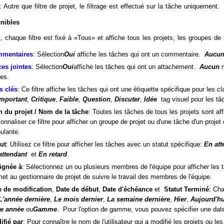
: Autre que filtre de projet, le filtrage est effectué sur la tâche uniquement.
onibles
, chaque filtre est fixé à «Tous» et affiche tous les projets, les groupes de
mentaires
: Sélection
Oui
affiche les tâches qui ont un commentaire.
Aucu
ces jointes
: Sélection
Oui
affiche les tâches qui ont un attachement.
Aucun
m
tes.
s clés
: Ce filtre affiche les tâches qui ont une étiquette spécifique pour les
Important
,
Critique
,
Faible
,
Question
,
Discuter
,
Idée
tag visuel pour les tâ
 du projet / Nom de la tâche
: Toutes les tâches de tous les projets sont a
onnaliser ce filtre pour afficher un groupe de projet ou d'une tâche d'un projet 
ulante.
ut
: Utilisez ce filtre pour afficher les tâches avec un statut spécifique:
En att
attendant
et
En retard
.
ignée à
: Sélectionnez un ou plusieurs membres de l'équipe pour afficher les 
et au gestionnaire de projet de suivre le travail des membres de l'équipe.
e de modification
,
Date de début
,
Date d'échéance
et
Statut Terminé
: Cha
L'année dernière
,
Le mois dernier
,
La semaine dernière
,
Hier
,
Aujourd'hu
te année
ou
Gamme
. Pour l'option de gamme, vous pouvez spécifier une date
ifié par
: Pour connaître le nom de l'utilisateur qui a modifié les projets ou le