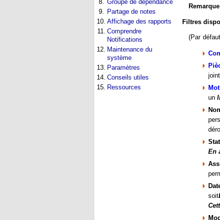
8.
Groupe de dépendance
Remarque
9.
Partage de notes
10.
Affichage des rapports
Filtres disp
11.
Comprendre
(Par défaut
Notifications
12.
Maintenance du
Com
système
Piè
13.
Paramètres
join
14.
Conseils utiles
15.
Ressources
Mot
un
Nom
pers
déro
Stat
En 
Ass
perm
Dat
soit
Cet
Mod