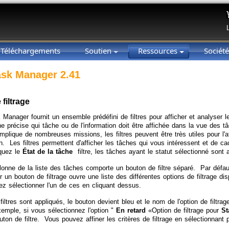
Téléchargements
Soutien
Ressources
Sociét
sk Manager 2.41
filtrage
Manager fournit un ensemble prédéfini de filtres pour afficher et analyser 
che précise qui tâche ou de l'information doit être affichée dans la vue des
implique de nombreuses missions, les filtres peuvent être très utiles pour l
ion. Les filtres permettent d'afficher les tâches qui vous intéressent et de 
quez le
État de la tâche
filtre, les tâches ayant le statut sélectionné sont a
onne de la liste des tâches comporte un bouton de filtre séparé. Par défaut,
r un bouton de filtrage ouvre une liste des différentes options de filtrage di
z sélectionner l'un de ces en cliquant dessus.
iltres sont appliqués, le bouton devient bleu et le nom de l'option de filtra
xemple, si vous sélectionnez l'option "
En retard
«Option de filtrage pour
St
ton de filtre. Vous pouvez affiner les critères de filtrage en sélectionnant pl