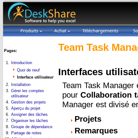
Produits
Achat
Téléchargements
So
Team Task Manag
Pages:
1.
Introduction
Interfaces utilisa
Quoi de neuf
Interface utilisateur
Team Task Manager es
2.
Installation
3.
Gérer les comptes
pour
Collaboration 
utilisateur
4.
Gestion des projets
Manager est divisé en
5.
Aperçu du projet
6.
Assigner des tâches
Projets
7.
Organiser les tâches
8.
Groupe de dépendance
Remarques
9.
Partage de notes