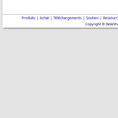
Produits
|
Achat
|
Téléchargements
|
Soutien
|
Ressourc
Copyright © DeskShar