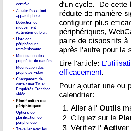
d'un cycle. De cette
contrôle
Ajouter l'assistant
réduite de manière sig
appareil photo
configurer plus effic
Détection de
mouvement
périphériques, WebC
Activation ou bruit
paire de dispositifs à
Liste des
périphériques
après l'autre pour la 
rafraîchissante
Modification des
propriétés de caméra
Lire l'article:
L'utilisa
Modification des
efficacement
.
propriétés vidéo
Changement de
Pour ajouter une ou pl
carte tuner TV et
Propriétés Crossbar
calendrier:
vidéo
Planification des
périphériques
Aller à l'
Outils
me
Options de
Cliquez sur le
Pla
planification de
périphérique
Vérifiez l'
Activer
Travailler avec les