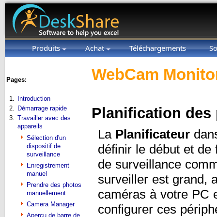
Produits
Achat
Téléchargements
So
WebCam Monitor
Pages:
1.
Introduction
2.
Démarrage rapide
Planification des
3.
Travailler avec des
appareils
La
Planificateur
dans
Sélection d'un
dispositif de
définir le début et de
surveillance
de surveillance com
Enregistrement
manuel
surveiller est grand,
Prendre des photos
caméras à votre PC e
manuellement
Camera Manager
configurer ces périph
Aperçu de barre de