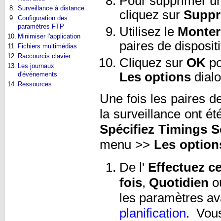
Pour supprimer un
8.
Surveillance à distance
cliquez sur
Suppr
9.
Configuration des
paramètres FTP
Utilisez le
Monter
10.
Minimiser l'application
paires de disposit
11.
Fichiers multimédias
12.
Raccourcis clavier
Cliquez sur
OK
po
13.
Les journaux
Les options
dial
d'événements
14.
Ressources
Une fois les paires de
la surveillance ont ét
Spécifiez Timings S
menu >>
Les option
De l'
Effectuez ce
fois
,
Quotidien
o
les paramètres a
planification
. Vou