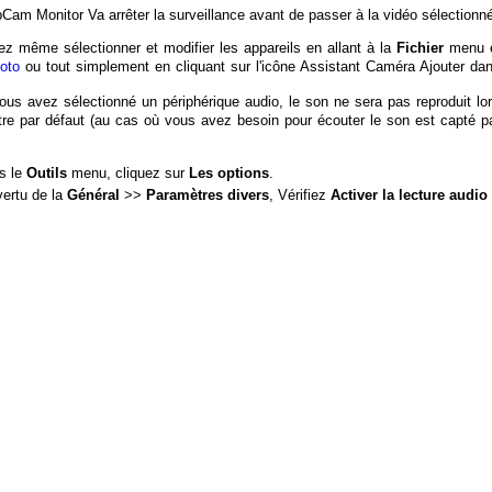
am Monitor Va arrêter la surveillance avant de passer à la vidéo sélectionné
z même sélectionner et modifier les appareils en allant à la
Fichier
menu e
hoto
ou tout simplement en cliquant sur l'icône Assistant Caméra Ajouter dans 
us avez sélectionné un périphérique audio, le son ne sera pas reproduit lor
re par défaut (au cas où vous avez besoin pour écouter le son est capté par
s le
Outils
menu, cliquez sur
Les options
.
vertu de la
Général
>>
Paramètres divers
, Vérifiez
Activer la lecture audi