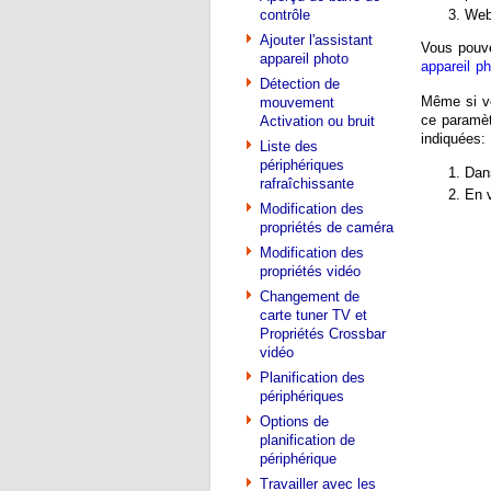
contrôle
WebC
Ajouter l'assistant
Vous pouve
appareil photo
appareil p
Détection de
Même si vo
mouvement
ce paramèt
Activation ou bruit
indiquées:
Liste des
périphériques
Dan
rafraîchissante
En 
Modification des
propriétés de caméra
Modification des
propriétés vidéo
Changement de
carte tuner TV et
Propriétés Crossbar
vidéo
Planification des
périphériques
Options de
planification de
périphérique
Travailler avec les