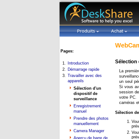
Produits
Achat
WebCam
Pages:
Sélection 
1.
Introduction
2.
Démarrage rapide
La premièr
3.
Travailler avec des
surveillan
appareils
un seul pé
Si vous av
Sélection d'un
session de
dispositif de
votre PC. C
surveillance
caméras et
Enregistrement
manuel
Sélection de
Prendre des photos
Vous
manuellement
prév
Camera Manager
Vous
prév
Aperçu de barre de