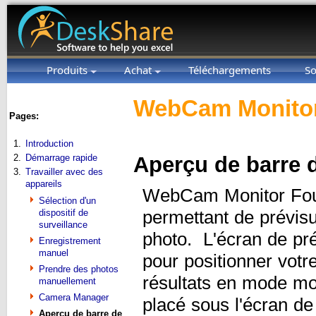
Produits
Achat
Téléchargements
So
WebCam Monitor
Pages:
1.
Introduction
2.
Démarrage rapide
Aperçu de barre 
3.
Travailler avec des
appareils
WebCam Monitor Fourni
Sélection d'un
dispositif de
permettant de prévisua
surveillance
photo. L'écran de prév
Enregistrement
manuel
pour positionner votr
Prendre des photos
résultats en mode mon
manuellement
Camera Manager
placé sous l'écran de
Aperçu de barre de