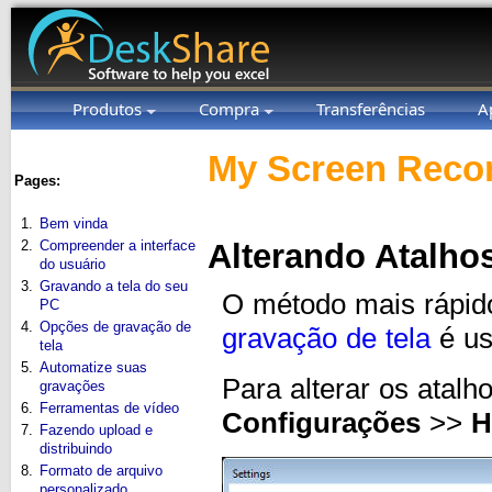
Produtos
Compra
Transferências
A
My Screen Recor
Pages:
1.
Bem vinda
2.
Compreender a interface
Alterando Atalho
do usuário
3.
Gravando a tela do seu
O método mais rápido 
PC
4.
Opções de gravação de
gravação de tela
é us
tela
5.
Automatize suas
Para alterar os atalh
gravações
6.
Ferramentas de vídeo
Configurações
>>
H
7.
Fazendo upload e
distribuindo
8.
Formato de arquivo
personalizado