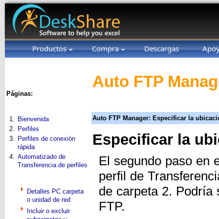
Productos
Compra
Descargas
Apo
Auto FTP Manage
Páginas:
Auto FTP Manager: Especificar la ubicaci
1.
Bienvenida
2.
Perfiles
Especificar la ub
3.
Perfiles de conexión
rápida
4.
Automatizado de
El segundo paso en 
Transferencia de perfiles
perfil de Transferenc
de carpeta 2. Podría 
Detalles PC carpeta
o unidad de red
FTP.
Incluir o excluir