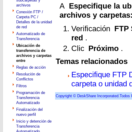
subcarpetas y
A
Especifique la ub
archivos
Conexión FTP /
archivos y carpetas
Carpeta PC /
Detalles de la unidad
Verificación
FTP 
de red
Automatizado de
red
.
Transferencia
Ubicación de
Clic
Próximo
.
transferencia de
archivos y carpetas
Temas relacionados
entre
Reglas de acción
Especifique FTP D
Resolución de
Conflictos
carpeta o unidad 
Filtros
Programación de
Copyright © DeskShare Incorporated.Todos 
Transferencia
Automatizado
Finalización del
nuevo perfil
Inicio y detención de
Transferencia
Automatizado