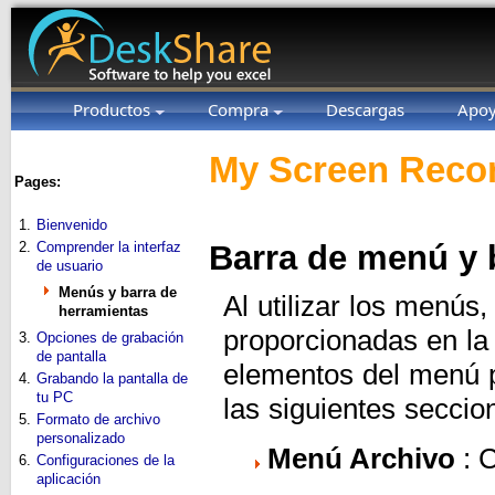
Productos
Compra
Descargas
Apo
My Screen Recor
Pages:
1.
Bienvenido
2.
Comprender la interfaz
Barra de menú y 
de usuario
Menús y barra de
Al utilizar los menús
herramientas
proporcionadas en la 
3.
Opciones de grabación
de pantalla
elementos del menú p
4.
Grabando la pantalla de
tu PC
las siguientes secci
5.
Formato de archivo
personalizado
Menú Archivo
: C
6.
Configuraciones de la
aplicación