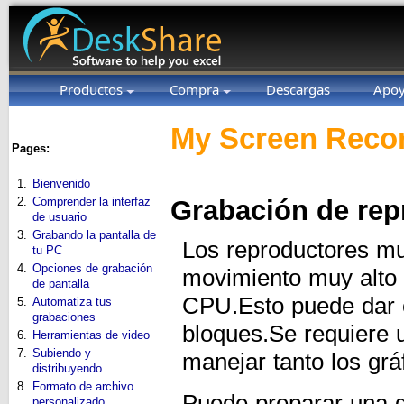
Productos
Compra
Descargas
Apo
My Screen Recor
Pages:
1.
Bienvenido
2.
Comprender la interfaz
Grabación de rep
de usuario
3.
Grabando la pantalla de
Los reproductores mu
tu PC
4.
Opciones de grabación
movimiento muy alto
de pantalla
CPU.Esto puede dar c
5.
Automatiza tus
grabaciones
bloques.Se requiere
6.
Herramientas de video
7.
Subiendo y
manejar tanto los gr
distribuyendo
8.
Formato de archivo
Puede preparar una g
personalizado