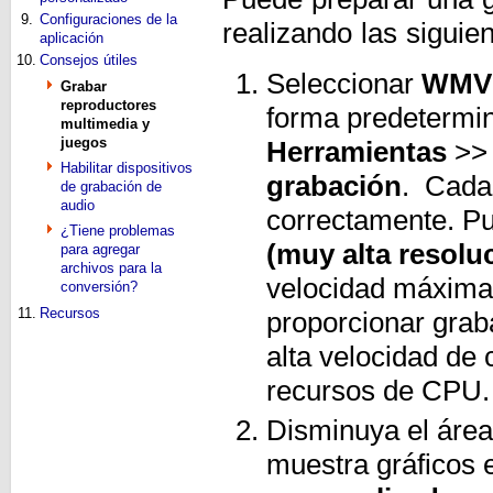
9.
Configuraciones de la
realizando las siguie
aplicación
10.
Consejos útiles
Seleccionar
WMV 
Grabar
reproductores
forma predetermin
multimedia y
juegos
Herramientas
>
Habilitar dispositivos
grabación
. Cada 
de grabación de
audio
correctamente. P
¿Tiene problemas
(muy alta resolu
para agregar
archivos para la
velocidad máxima
conversión?
11.
Recursos
proporcionar grab
alta velocidad de
recursos de CPU.
Disminuya el área 
muestra gráficos 