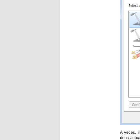
A veces, i
deba actua