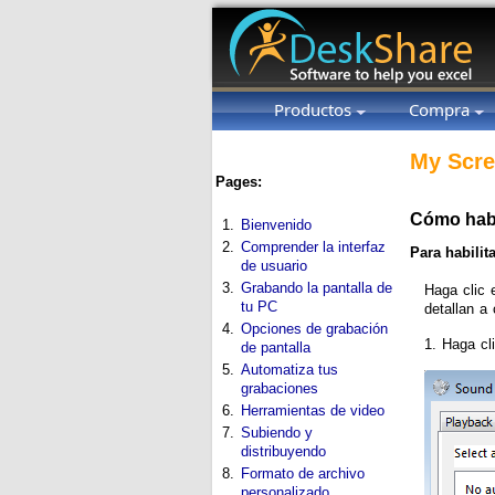
Productos
Compra
My Scre
Pages:
Cómo habil
1.
Bienvenido
2.
Comprender la interfaz
Para habilit
de usuario
3.
Grabando la pantalla de
Haga clic 
tu PC
detallan a 
4.
Opciones de grabación
1. Haga cl
de pantalla
5.
Automatiza tus
grabaciones
6.
Herramientas de video
7.
Subiendo y
distribuyendo
8.
Formato de archivo
personalizado