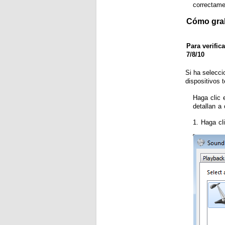
correctame
Cómo grab
Para verific
7/8/10
Si ha selecc
dispositivos 
Haga clic 
detallan a 
1. Haga cl