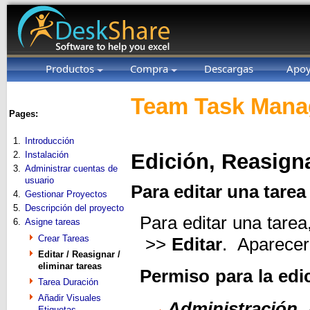
Productos
Compra
Descargas
Apo
Team Task Manag
Pages:
1.
Introducción
2.
Instalación
Edición, Reasigna
3.
Administrar cuentas de
usuario
Para editar una tarea
4.
Gestionar Proyectos
5.
Descripción del proyecto
Para editar una tarea
6.
Asigne tareas
Crear Tareas
>>
Editar
. Aparecer
Editar / Reasignar /
eliminar tareas
Permiso para la edi
Tarea Duración
Añadir Visuales
Administración
,
Etiquetas