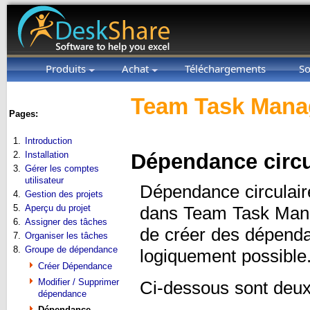
Produits
Achat
Téléchargements
So
Team Task Manag
Pages:
1.
Introduction
2.
Installation
Dépendance circu
3.
Gérer les comptes
utilisateur
Dépendance circulaire
4.
Gestion des projets
5.
Aperçu du projet
dans Team Task Manag
6.
Assigner des tâches
de créer des dépenda
7.
Organiser les tâches
8.
Groupe de dépendance
logiquement possible
Créer Dépendance
Modifier / Supprimer
Ci-dessous sont deu
dépendance
Dépendance