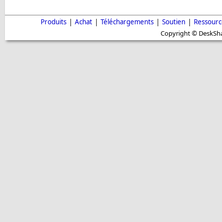
Produits
|
Achat
|
Téléchargements
|
Soutien
|
Ressourc
Copyright © DeskShar