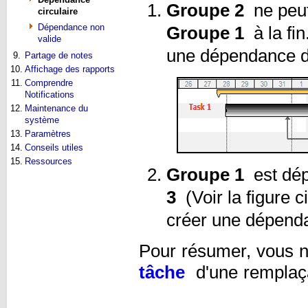
Groupe 2
ne peut
circulaire
Dépendance non
Groupe 1
à la fi
valide
une dépendance d
9.
Partage de notes
10.
Affichage des rapports
11.
Comprendre
Notifications
12.
Maintenance du
système
13.
Paramètres
14.
Conseils utiles
15.
Ressources
Groupe 1
est dé
3
(Voir la figure 
créer une dépend
Pour résumer, vous 
tâche
d'une remplaça