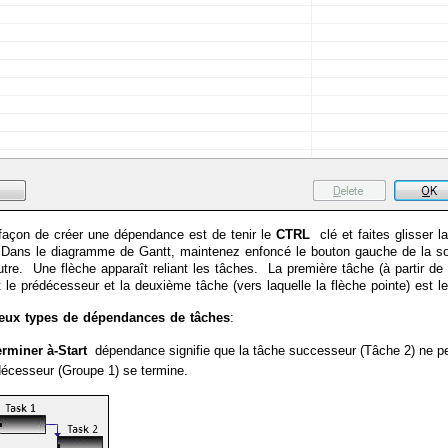
façon de créer une dépendance est de tenir le
CTRL
clé et faites glisser 
Dans le diagramme de Gantt, maintenez enfoncé le bouton gauche de la souri
autre. Une flèche apparaît reliant les tâches. La première tâche (à partir 
t le prédécesseur et la deuxième tâche (vers laquelle la flèche pointe) est l
 deux types de dépendances de tâches
:
erminer à-Start
dépendance signifie que la tâche successeur (Tâche 2) ne p
décesseur (Groupe 1) se termine.