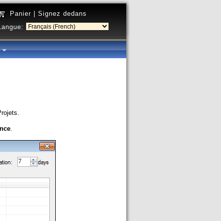
Panier
|
Signez dedans
Langue:
é
rojets.
nce
.