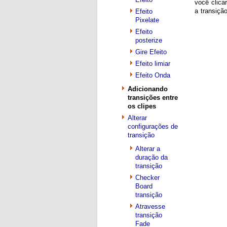
você clica
a transiçã
Efeito
Pixelate
Efeito
posterize
Gire Efeito
Efeito limiar
Efeito Onda
Adicionando
transições entre
os clipes
Alterar
configurações de
transição
Alterar a
duração da
transição
Checker
Board
transição
Atravesse
transição
Fade