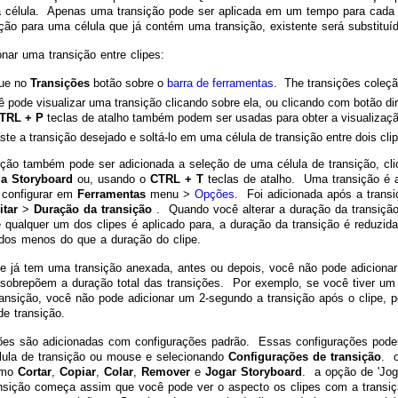
 célula. Apenas uma transição pode ser aplicada em um tempo para cada c
ção para uma célula que já contém uma transição, existente será substituí
onar uma transição entre clipes:
que no
Transições
botão sobre o
barra de ferramentas
. The transições coleçã
 pode visualizar uma transição clicando sobre ela, ou clicando com botão di
TRL + P
teclas de atalho também podem ser usadas para obter a visualizaç
ste a transição desejado e soltá-lo em uma célula de transição entre dois cli
ção também pode ser adicionada a seleção de uma célula de transição, cli
 a Storyboard
ou, usando o
CTRL + T
teclas de atalho. Uma transição é 
 configurar em
Ferramentas
menu >
Opções
. Foi adicionada após a transi
itar
>
Duração da transição
. Quando você alterar a duração da transição
 qualquer um dos clipes é aplicado para, a duração da transição é reduzid
ndos menos do que a duração do clipe.
e já tem uma transição anexada, antes ou depois, você não pode adicionar
 sobrepõem a duração total das transições. Por exemplo, se você tiver um
ansição, você não pode adicionar um 2-segundo a transição após o clipe, po
e transição.
ões são adicionadas com configurações padrão. Essas configurações pode
lula de transição ou mouse e selecionando
Configurações de transição
. 
omo
Cortar
,
Copiar
,
Colar
,
Remover
e
Jogar Storyboard
. a opção de 'Jog
nsição começa assim que você pode ver o aspecto os clipes com a transiç