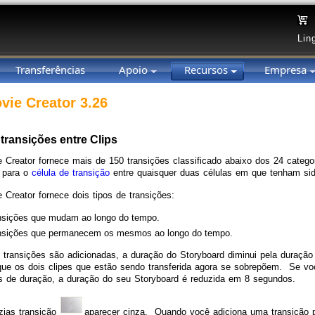
Lin
Transferências
Apoio
Recursos
Empresa
vie Creator 3.26
transições entre Clips
 Creator fornece mais de 150 transições classificado abaixo dos 24 categ
a para o
célula de transição
entre quaisquer duas células em que tenham sid
 Creator fornece dois tipos de transições:
nsições que mudam ao longo do tempo.
nsições que permanecem os mesmos ao longo do tempo.
transições são adicionadas, a duração do Storyboard diminui pela duração 
que os dois clipes que estão sendo transferida agora se sobrepõem. Se voc
 de duração, a duração do seu Storyboard é reduzida em 8 segundos.
zias transição
aparecer cinza. Quando você adiciona uma transição pa