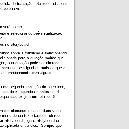
élula de transição. Se você adicionar
do pelo novo.
o será aberto.
reito e selecionando
pré-visualização
.
ão.
pes no Storyboard.
cando sobre a transição e selecionando
adicionada para a duração padrão que
ção, sua duração pode ser alterada
 para que seja igual ou mais do que a
a automaticamente para alguns
 uma segunda transição do outro lado,
 clipe de 5 segundos e antes um 4-
rque isso exigiria um total de 6
m ser alteradas clicando duas vezes
o menu de contexto também oferece
ar Storyboard' joga o Storyboard de
ão aplicada entre eles. Sempre que