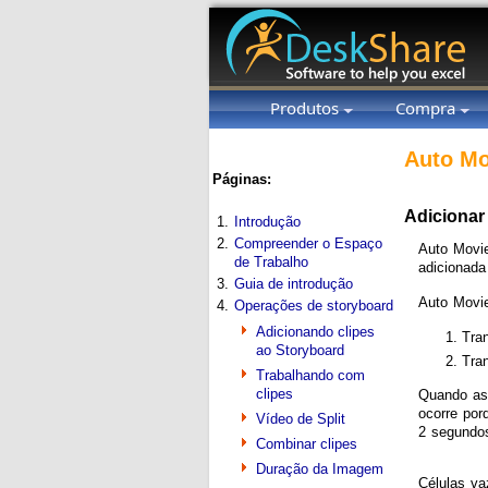
Produtos
Compra
Auto Mo
Páginas:
Adicionar 
1.
Introdução
2.
Compreender o Espaço
Auto Movie
de Trabalho
adicionad
3.
Guia de introdução
Auto Movie
4.
Operações de storyboard
Adicionando clipes
Tra
ao Storyboard
Tra
Trabalhando com
clipes
Quando as 
ocorre por
Vídeo de Split
2 segundos
Combinar clipes
Duração da Imagem
Células va