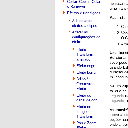
Cortar, Copiar, Colar
aparece na
e Remover
uma transi
Efeitos e transições
Para adici
Adicionando
efeitos a clipes
Cli
Alterar as
Você
configurações de
O
C
efeito
Arra
Efeito
Uma transi
Transform
Adicionar
animado
você pode
Efeito cego
usando
Ed
duração de
Efeito borrar
milissegu
Brilho /
Contraste
Se um clip
Efeito
tal que se
Efeito do
segunda tr
canal de cor
segundos d
Efeito de
As transiç
Imagem
sobre a cé
Transform
opções c
Pan e Zoom
onde a tra
Efeito