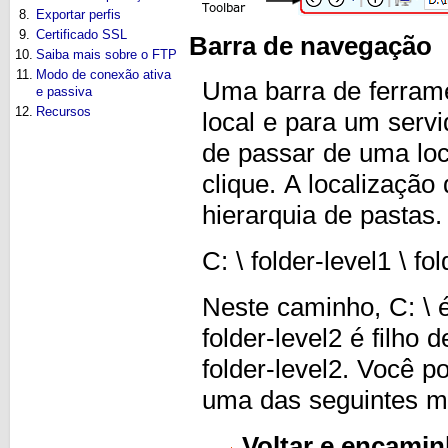
8.
Exportar perfis
9.
Certificado SSL
Barra de navegação
10.
Saiba mais sobre o FTP
11.
Modo de conexão ativa
Uma barra de ferram
e passiva
12.
Recursos
local e para um servi
de passar de uma loc
clique. A localizaçã
hierarquia de pastas.
C: \ folder-level1 \ fo
Neste caminho, C: \ é 
folder-level2 é filho d
folder-level2. Você 
uma das seguintes m
Voltar e encamin