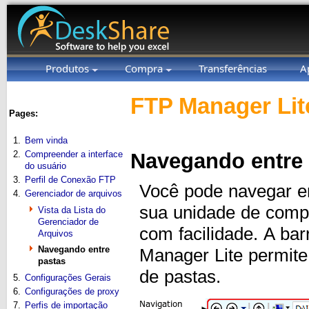
Produtos
Compra
Transferências
A
FTP Manager Lit
Pages:
1.
Bem vinda
2.
Compreender a interface
Navegando entre 
do usuário
3.
Perfil de Conexão FTP
Você pode navegar en
4.
Gerenciador de arquivos
sua unidade de comp
Vista da Lista do
Gerenciador de
com facilidade. A ba
Arquivos
Navegando entre
Manager Lite permite
pastas
de pastas.
5.
Configurações Gerais
6.
Configurações de proxy
7.
Perfis de importação