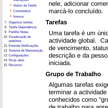
nele, adicionar comen
Status da Tarefa
marcá-lo concluído.
Comentários
Anexos
Tarefas
7.
Organizar tarefas
8.
Tarefa Dependência
Uma tarefa é um único
9.
Partilhe Notas
10.
Visualização de
actividade global. Ca
relatórios
11.
Entenda Notificações
de vencimento, status
12.
Sistema de Manutenção
descrição e da pesso
13.
Configurações
14.
Dicas úteis
iniciada.
15.
Recursos
Grupo de Trabalho
Algumas tarefas exige
terminar a actividad
conhecidos como "gru
de trabalho para apre