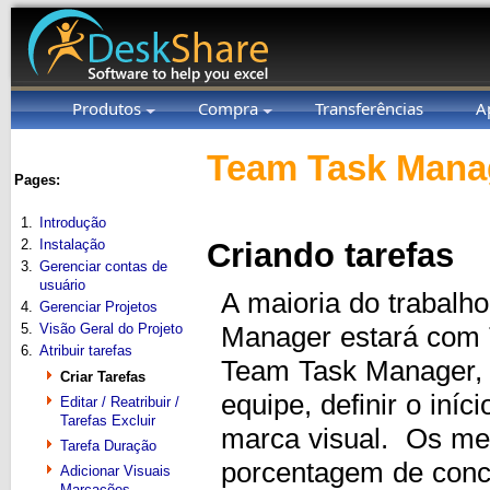
Produtos
Compra
Transferências
A
Team Task Manag
Pages:
1.
Introdução
2.
Instalação
Criando tarefas
3.
Gerenciar contas de
usuário
A maioria do trabal
4.
Gerenciar Projetos
5.
Visão Geral do Projeto
Manager estará com 
6.
Atribuir tarefas
Team Task Manager, 
Criar Tarefas
equipe, definir o iní
Editar / Reatribuir /
Tarefas Excluir
marca visual. Os mem
Tarefa Duração
porcentagem de conc
Adicionar Visuais
Marcações