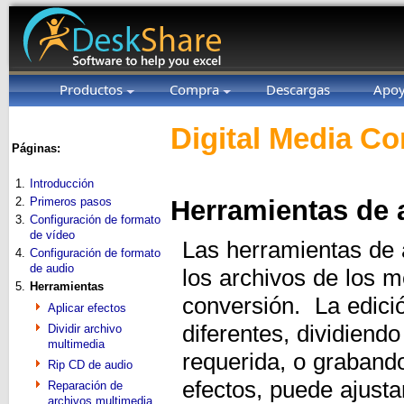
Productos
Compra
Descargas
Apo
Digital Media Co
Páginas:
1.
Introducción
2.
Primeros pasos
Herramientas de 
3.
Configuración de formato
de vídeo
Las herramientas de a
4.
Configuración de formato
de audio
los archivos de los 
5.
Herramientas
conversión. La edició
Aplicar efectos
diferentes, dividiendo
Dividir archivo
multimedia
requerida, o graband
Rip CD de audio
efectos, puede ajustar
Reparación de
archivos multimedia