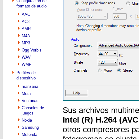
Configuración de
formato de audio
AAC
AC3
AMR
M4A
MP3
Ogg Vorbis
WAV
WMF
Perfiles del
dispositivo
manzana
Mora
Ventanas
Consolas de
Sus archivos multime
juegos
Intel (R) H.264 (AVC
Nokia
otros compresores pa
Samsung
Motorola
fotogramas se ajusta