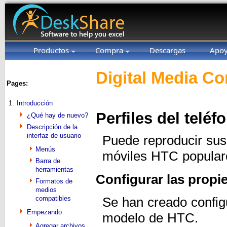
Productos
Compra
Descargas
Apo
Digital Media Co
Pages:
1.
Introducción
Perfiles del telé
¿Qué hay de nuevo?
Descripción de la
interfaz de usuario
Puede reproducir sus
Menús
móviles HTC populares
Barra de
herramientas
Configurar las prop
Formatos de
medios
compatibles
Se han creado configu
Empezando
modelo de HTC.
Agregar archivos