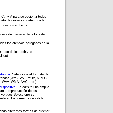
 Ctrl + A para seleccionar todos
rpeta de grabación determinada.
 todos los archivos
hivo seleccionado de la lista de
todos los archivos agregados en la
 estado de los archivos
llido)
stándar
: Seleccione el formato de
stándar (WMV, AVI, MOV, MPEG,
P3, WAV, WMA, AAC, etc.).
dispositivo
: Se admite una amplia
ra la reproducción de los
nvertidos.Seleccione su
sente en los formatos de salida
sando diferentes formas de ordenar.