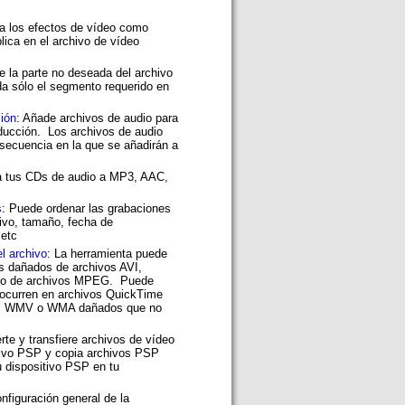
ta los efectos de vídeo como
aplica en el archivo de vídeo
ne la parte no deseada del archivo
da sólo el segmento requerido en
ción
: Añade archivos de audio para
oducción. Los archivos de audio
 secuencia en la que se añadirán a
.
a tus CDs de audio a MP3, AAC,
s
: Puede ordenar las grabaciones
ivo, tamaño, fecha de
 etc
el archivo
: La herramienta puede
s dañados de archivos AVI,
deo de archivos MPEG. Puede
 ocurren en archivos QuickTime
os WMV o WMA dañados que no
rte y transfiere archivos de vídeo
tivo PSP y copia archivos PSP
 dispositivo PSP en tu
onfiguración general de la