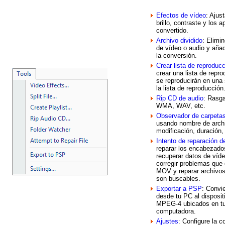
Efectos de vídeo
: Ajus
brillo, contraste y los 
convertido.
Archivo dividido
: Elimi
de vídeo o audio y aña
la conversión.
Crear lista de reproduc
crear una lista de repr
se reproducirán en una
la lista de reproducción
Rip CD de audio
: Rasg
WMA, WAV, etc.
Observador de carpeta
usando nombre de arch
modificación, duración,
Intento de reparación d
reparar los encabezado
recuperar datos de ví
corregir problemas que
MOV y reparar archiv
son buscables.
Exportar a PSP
: Convie
desde tu PC al disposi
MPEG-4 ubicados en tu
computadora.
Ajustes
: Configure la c