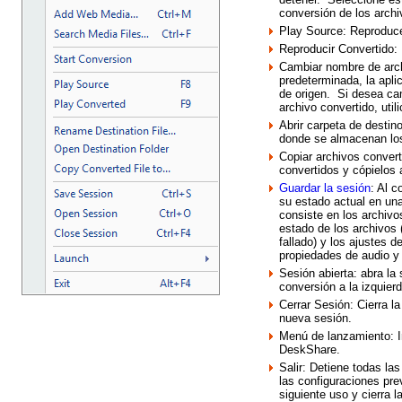
conversión de los arch
Play Source: Reproduce
Reproducir Convertido:
Cambiar nombre de arch
predeterminada, la apli
de origen. Si desea ca
archivo convertido, util
Abrir carpeta de destino
donde se almacenan los
Copiar archivos convert
convertidos y cópielos 
Guardar la sesión
: Al c
su estado actual en un
consiste en los archivo
estado de los archivos 
fallado) y los ajustes 
propiedades de audio y
Sesión abierta: abra la
conversión a la izquier
Cerrar Sesión: Cierra la
nueva sesión.
Menú de lanzamiento: In
DeskShare.
Salir: Detiene todas la
las configuraciones pr
siguiente uso y cierra l