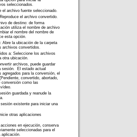
ivos seleccionados.
 el archivo fuente seleccionado.
 Reproduce el archivo convertido.
ivo de destino: de forma
cación utiliza el nombre de archivo
mbiar el nombre del nombre de
ice esta opción.
: Abre la ubicación de la carpeta
 archivos convertidos.
idos a: Seleccione los archivos
a otra ubicación.
onvertir archivos, puede guardar
a sesión. El estado actual
s agregados para la conversión, el
(Pendiente, convertido, abortado,
de conversión como las
 vídeo.
 sesión guardada y reanude la
da.
 sesión existente para iniciar una
icie otras aplicaciones
s acciones en ejecución, conserva
eviamente seleccionadas para el
a aplicación.