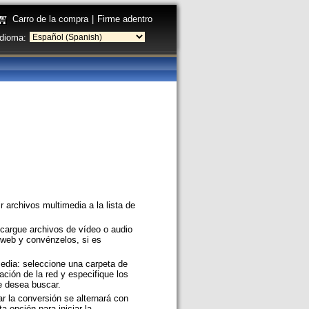
Carro de la compra
|
Firme adentro
Idioma:
ir archivos multimedia a la lista de
cargue archivos de vídeo o audio
 web y convénzelos, si es
edia: seleccione una carpeta de
cación de la red y especifique los
e desea buscar.
iar la conversión se alternará con
a opción para iniciar la