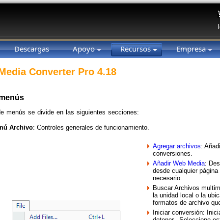
Descargas
Apoyo
Recursos
Empresa
 Media Converter Pro 4.18
 menús
de menús se divide en las siguientes secciones:
nú Archivo
: Controles generales de funcionamiento.
Agregar archivos
: Añad
conversiones.
Añadir Web Media
: Des
desde cualquier página
necesario.
Buscar Archivos multim
la unidad local o la ubi
formatos de archivo qu
Iniciar conversión: Inic
detener. Seleccione est