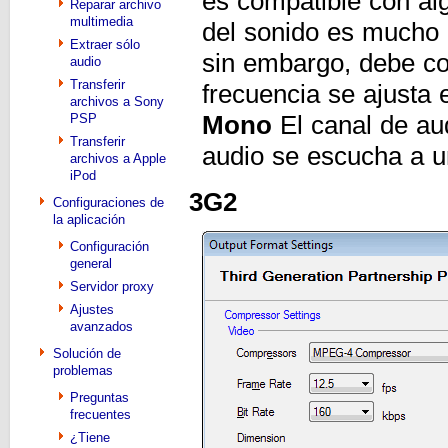
es compatible con al
Reparar archivo
multimedia
del sonido es mucho 
Extraer sólo
sin embargo, debe co
audio
Transferir
frecuencia se ajusta
archivos a Sony
Mono
El canal de au
PSP
Transferir
audio se escucha a u
archivos a Apple
iPod
3G2
Configuraciones de
la aplicación
Configuración
general
Servidor proxy
Ajustes
avanzados
Solución de
problemas
Preguntas
frecuentes
¿Tiene