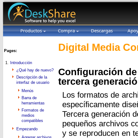
Productos
Compra
Descargas
Apo
Digital Media Co
Pages:
1.
Introducción
Configuración de
¿Qué hay de nuevo?
Descripción de la
tercera generaci
interfaz de usuario
Menús
Los formatos de arch
Barra de
específicamente dise
herramientas
Formatos de
Tercera generación d
medios
compatibles
pequeños archivos co
Empezando
y se reproducen en t
Agregar archivos