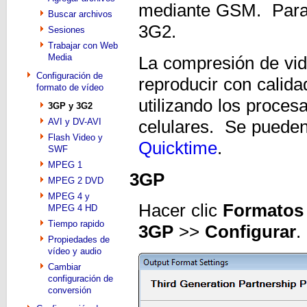
mediante GSM. Para l
Buscar archivos
3G2.
Sesiones
Trabajar con Web
Media
La compresión de vid
Configuración de
reproducir con calid
formato de vídeo
utilizando los proces
3GP y 3G2
AVI y DV-AVI
celulares. Se puede
Flash Video y
Quicktime
.
SWF
MPEG 1
3GP
MPEG 2 DVD
MPEG 4 y
Hacer clic
Formatos
MPEG 4 HD
Tiempo rapido
3GP
>>
Configurar
.
Propiedades de
vídeo y audio
Cambiar
configuración de
conversión