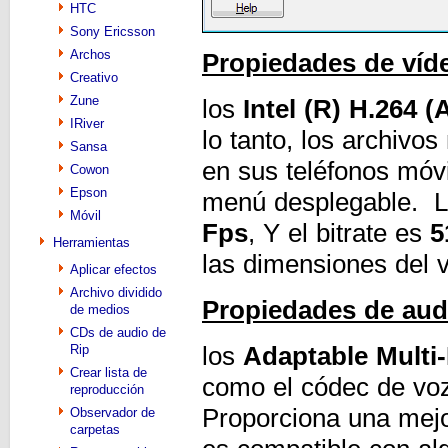
HTC
Sony Ericsson
Archos
Propiedades de víd
Creativo
Zune
los
Intel (R) H.264 (
IRiver
lo tanto, los archivo
Sansa
en sus teléfonos móv
Cowon
Epson
menú desplegable. L
Móvil
Fps
, Y el bitrate es
5
Herramientas
las dimensiones del v
Aplicar efectos
Archivo dividido
Propiedades de aud
de medios
CDs de audio de
los
Adaptable Multi
Rip
Crear lista de
como el códec de voz
reproducción
Proporciona una mejo
Observador de
carpetas