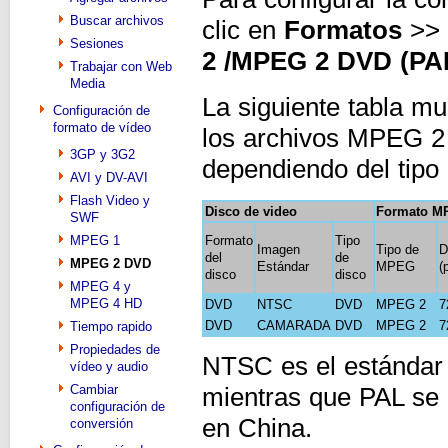
Buscar archivos
clic en
Formatos
>>
Sesiones
2 /
MPEG 2 DVD (PA
Trabajar con Web
Media
La siguiente tabla mu
Configuración de
formato de vídeo
los archivos MPEG 2 
3GP y 3G2
dependiendo del tipo
AVI y DV-AVI
Flash Video y
Disco de video
Formato MP
SWF
MPEG 1
Formato
Tipo
Imagen
Tipo de
D
del
de
MPEG 2 DVD
Estándar
MPEG
(
disco
disco
MPEG 4 y
MPEG 4 HD
DVD
NTSC
DVD
MPEG 2
7
DVD
CAMARADA
DVD
MPEG 2
7
Tiempo rapido
Propiedades de
NTSC es el estándar
vídeo y audio
Cambiar
mientras que PAL se u
configuración de
en China.
conversión