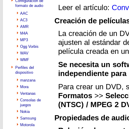
Configuración de
Leer el artículo:
Conv
formato de audio
AAC
Creación de películ
AC3
AMR
La creación de un DV
M4A
MP3
ajusten al estándar d
Ogg Vorbis
película creada en u
WAV
WMF
Se necesita un sof
Perfiles del
independiente para
dispositivo
manzana
Para crear un DVD, s
Mora
Ventanas
Formatos
>>
Selecc
Consolas de
(NTSC) / MPEG 2 D
juegos
Nokia
Propiedades de audio
Samsung
Motorola