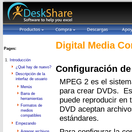
Productos
Compra
Descargas
Apo
Digital Media Co
Pages:
1.
Introducción
Configuración de
¿Qué hay de nuevo?
Descripción de la
interfaz de usuario
MPEG 2 es el sistema
Menús
para crear DVDs. Est
Barra de
puede reproducir en 
herramientas
Formatos de
DVD aceptan archivo
medios
compatibles
estándares.
Empezando
Para configurar la c
Agregar archivos