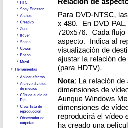
Relación de aspect
HTC
Sony Ericsson
Para DVD-NTSC, las 
Archos
x 480. En DVD-PAL, l
Creativo
Zune
720x576. Cada flujo 
IRiver
aspecto. Indica al re
Sansa
visualización de dest
Cowon
Epson
ajustar la relación d
Móvil
(para HDTV).
Herramientas
Aplicar efectos
Nota
: La relación de
Archivo dividido
dimensiones de vídeo
de medios
CDs de audio de
Aunque Windows Medi
Rip
dimensiones de vídeo
Crear lista de
reproducción
reproducirá el vídeo 
Observador de
carpetas
ha creado una pelíc