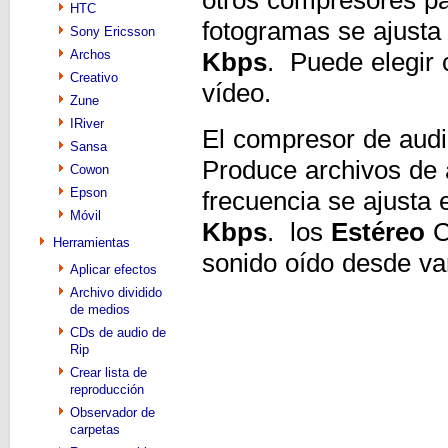
HTC
fotogramas se ajusta
Sony Ericsson
Archos
Kbps
. Puede elegir 
Creativo
vídeo.
Zune
IRiver
El compresor de aud
Sansa
Produce archivos de 
Cowon
Epson
frecuencia se ajusta
Móvil
Kbps
. los
Estéreo
C
Herramientas
sonido oído desde var
Aplicar efectos
Archivo dividido
de medios
CDs de audio de
Rip
Crear lista de
reproducción
Observador de
carpetas