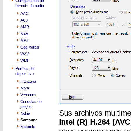
Configuración de
formato de audio
AAC
AC3
AMR
M4A
MP3
Ogg Vorbis
WAV
WMF
Perfiles del
dispositivo
manzana
Mora
Ventanas
Consolas de
juegos
Sus archivos multime
Nokia
Intel (R) H.264 (AVC
Samsung
Motorola
otros compresores pa