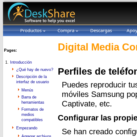
Productos
Compra
Descargas
Apo
Digital Media Co
Pages:
1.
Introducción
Perfiles de telé
¿Qué hay de nuevo?
Descripción de la
interfaz de usuario
Puedes reproducir tu
Menús
móviles Samsung pop
Barra de
Captivate, etc.
herramientas
Formatos de
medios
Configurar las prop
compatibles
Empezando
Se han creado configu
Agregar archivos