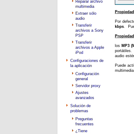
Reparar archivo
multimedia
Propiedad
Extraer sólo
audio
Por defect
Transferir
kbps
. Pue
archivos a Sony
PSP
Propiedad
Transferir
los
MP3 (
archivos a Apple
portátiles
iPod
audio esté
Configuraciones de
Puede acti
la aplicación
multimedia
Configuración
general
Servidor proxy
Ajustes
avanzados
Solución de
problemas
Preguntas
frecuentes
¿Tiene