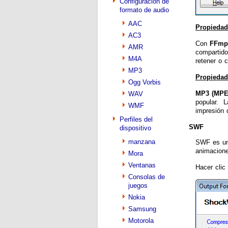
Configuración de
formato de audio
AAC
Propiedad
AC3
Con
FFmp
AMR
compartido
M4A
retener o 
MP3
Propiedad
Ogg Vorbis
MP3 (MPE
WAV
popular. L
WMF
impresión 
Perfiles del
SWF
dispositivo
manzana
SWF es un 
animacione
Mora
Ventanas
Hacer clic
Consolas de
juegos
Nokia
Samsung
Motorola