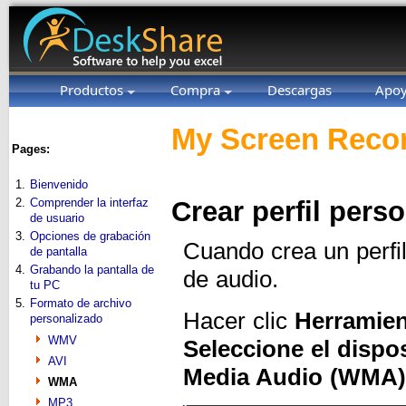
Productos
Compra
Descargas
Apo
My Screen Recor
Pages:
1.
Bienvenido
2.
Comprender la interfaz
Crear perfil per
de usuario
3.
Opciones de grabación
Cuando crea un perfi
de pantalla
4.
Grabando la pantalla de
de audio.
tu PC
5.
Formato de archivo
Hacer clic
Herramien
personalizado
WMV
Seleccione el dispo
AVI
Media Audio (WMA)
WMA
MP3