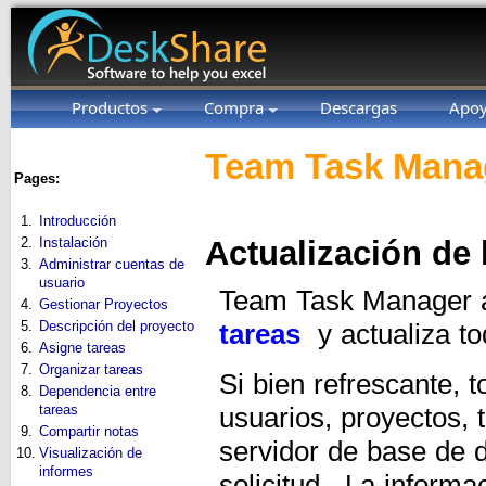
Productos
Compra
Descargas
Apo
Team Task Manag
Pages:
1.
Introducción
2.
Instalación
Actualización de 
3.
Administrar cuentas de
usuario
Team Task Manager a
4.
Gestionar Proyectos
5.
Descripción del proyecto
tareas
y actualiza to
6.
Asigne tareas
7.
Organizar tareas
Si bien refrescante, 
8.
Dependencia entre
tareas
usuarios, proyectos, 
9.
Compartir notas
servidor de base de d
10.
Visualización de
informes
solicitud. La informa