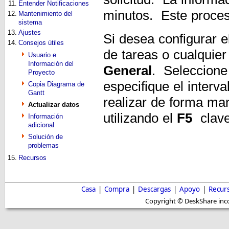
11.
Entender Notificaciones
minutos. Este proce
12.
Mantenimiento del
sistema
13.
Ajustes
Si desea configurar el
14.
Consejos útiles
de tareas o cualquier
Usuario e
Información del
General
. Seleccione
Proyecto
especifique el interv
Copia Diagrama de
Gantt
realizar de forma ma
Actualizar datos
utilizando el
F5
clave
Información
adicional
Solución de
problemas
15.
Recursos
Casa
|
Compra
|
Descargas
|
Apoyo
|
Recur
Copyright © DeskShare inc