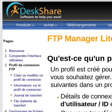
Produits
Achat
Téléchargements
So
FTP Manager Lit
Pages:
1.
Bienvenue
2.
Comprendre l'interface
Qu'est-ce qu'un p
utilisateur
3.
Profil de connexion
Un profil est créé po
FTP
Créer ou modifier un
vous souhaitez gérer
profil de connexion
suivantes dans un prof
Informations sur le
profil de connexion
Détails de conn
Journal de transfert
File d'attente de
d'utilisateur / ID
transfert
4.
Gestionnaire de fichiers