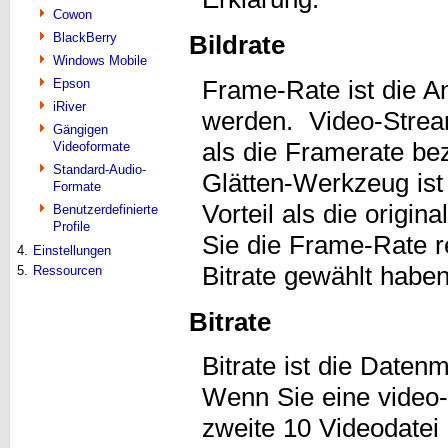
Cowon
BlackBerry
Bildrate
Windows Mobile
Frame-Rate ist die An
Epson
iRiver
werden. Video-Stream
Gängigen
als die Framerate be
Videoformate
Standard-Audio-
Glätten-Werkzeug ist
Formate
Vorteil als die origi
Benutzerdefinierte
Profile
Sie die Frame-Rate r
4.
Einstellungen
Bitrate gewählt habe
5.
Ressourcen
Bitrate
Bitrate ist die Date
Wenn Sie eine video-B
zweite 10 Videodatei 