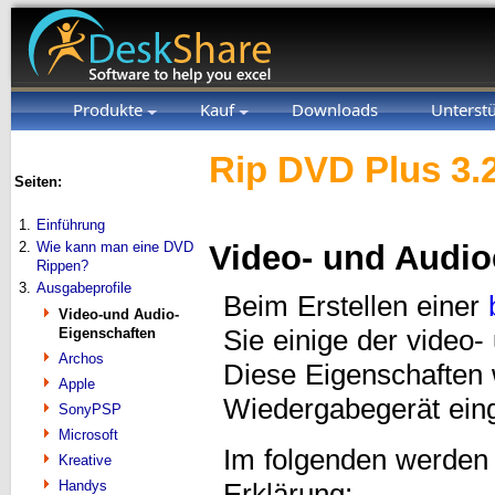
Produkte
Kauf
Downloads
Unterst
Rip DVD Plus 3.
Seiten:
1.
Einführung
2.
Wie kann man eine DVD
Video- und Audio
Rippen?
3.
Ausgabeprofile
Beim Erstellen einer
Video-und Audio-
Eigenschaften
Sie einige der video
Archos
Diese Eigenschaften 
Apple
Wiedergabegerät eing
SonyPSP
Microsoft
Im folgenden werden
Kreative
Handys
Erklärung: