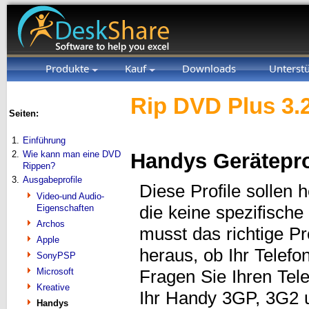
Produkte
Kauf
Downloads
Unterst
Rip DVD Plus 3.
Seiten:
1.
Einführung
2.
Wie kann man eine DVD
Handys Gerätepro
Rippen?
3.
Ausgabeprofile
Diese Profile sollen 
Video-und Audio-
Eigenschaften
die keine spezifische
Archos
musst das richtige Pr
Apple
heraus, ob Ihr Tele
SonyPSP
Microsoft
Fragen Sie Ihren Tel
Kreative
Ihr Handy 3GP, 3G2 u
Handys