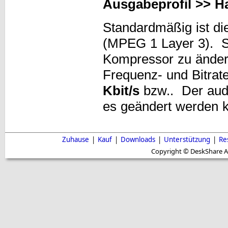
Ausgabeprofil >> H
Standardmäßig ist d
(MPEG 1 Layer 3). S
Kompressor zu ände
Frequenz- und Bitrat
Kbit/s
bzw.. Der audi
es geändert werden
Zuhause
|
Kauf
|
Downloads
|
Unterstützung
|
Re
Copyright © DeskShare A