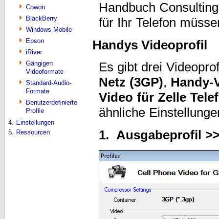
Handbuch Consulting
Cowon
BlackBerry
für Ihr Telefon müsse
Windows Mobile
Epson
Handys Videoprofil
iRiver
Gängigen
Es gibt drei Videopro
Videoformate
Netz (3GP)
,
Handy-V
Standard-Audio-
Formate
Video für Zelle Tele
Benutzerdefinierte
ähnliche Einstellung
Profile
4.
Einstellungen
1. Ausgabeprofil >
5.
Ressourcen