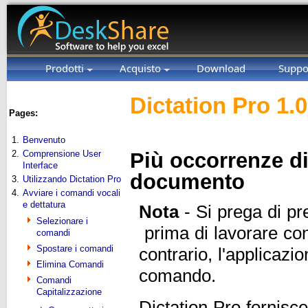
Prodotti
Acquisto
Download
Suppo
Dictation Pro 1.
Pages:
1.
Benvenuto
2.
Comprensione User
Più occorrenze di
Interface
documento
3.
Utilizzando Dictation Pro
4.
Avviare i comandi vocali
e dettatura
Nota
- Si prega di p
Selezionare i
prima di lavorare co
comandi
Spostare i comandi
contrario, l'applicaz
Elimina Comandi
comando.
Comandi
Capitalizzazione
Dictation Pro fornisc