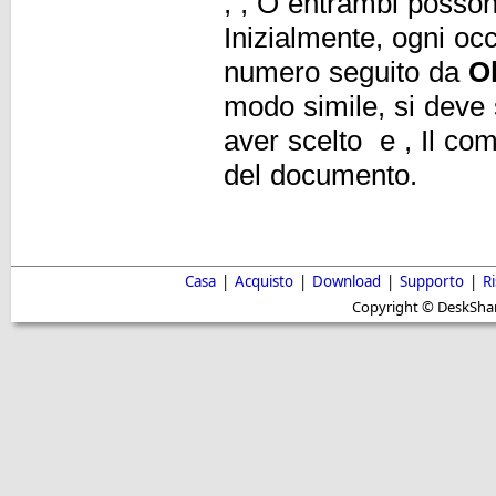
,
, O entrambi posson
Inizialmente, ogni oc
numero seguito da
O
modo simile, si deve 
aver scelto
e
, Il co
del documento.
Casa
|
Acquisto
|
Download
|
Supporto
|
R
Copyright © DeskShare i