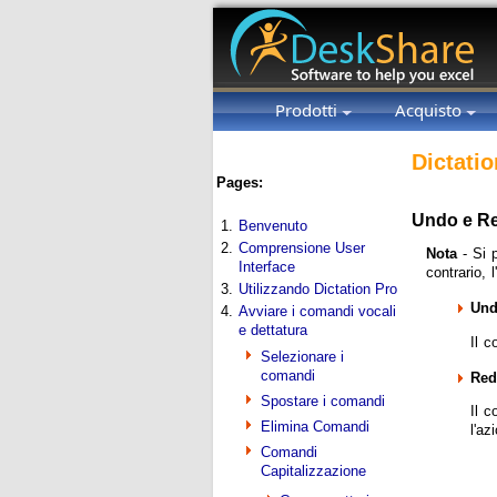
Prodotti
Acquisto
Dictatio
Pages:
Undo e Re
1.
Benvenuto
2.
Comprensione User
Nota
- Si 
Interface
contrario,
3.
Utilizzando Dictation Pro
Und
4.
Avviare i comandi vocali
e dettatura
Il c
Selezionare i
comandi
Red
Spostare i comandi
Il 
Elimina Comandi
l'az
Comandi
Capitalizzazione