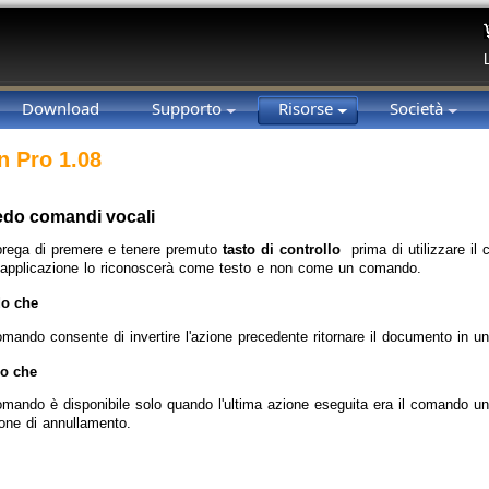
Download
Supporto
Risorse
Società
n Pro 1.08
do comandi vocali
prega di premere e tenere premuto
tasto di controllo
prima di utilizzare il
 l'applicazione lo riconoscerà come testo e non come un comando.
o che
omando consente di invertire l'azione precedente ritornare il documento in u
o che
comando è disponibile solo quando l'ultima azione eseguita era il comando u
ione di annullamento.