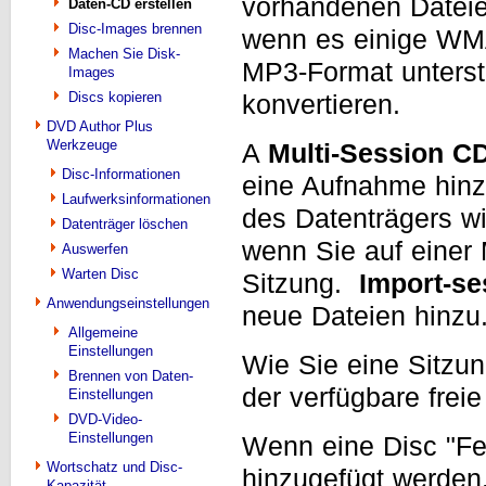
vorhandenen Dateie
Daten-CD erstellen
Disc-Images brennen
wenn es einige WMA
Machen Sie Disk-
MP3-Format unterst
Images
Discs kopieren
konvertieren.
DVD Author Plus
Werkzeuge
A
Multi-Session C
Disc-Informationen
eine Aufnahme hin
Laufwerksinformationen
des Datenträgers wi
Datenträger löschen
wenn Sie auf einer
Auswerfen
Warten Disc
Sitzung.
Import-se
Anwendungseinstellungen
neue Dateien hinzu
Allgemeine
Einstellungen
Wie Sie eine Sitzun
Brennen von Daten-
der verfügbare freie
Einstellungen
DVD-Video-
Einstellungen
Wenn eine Disc "Fer
Wortschatz und Disc-
hinzugefügt werden
Kapazität