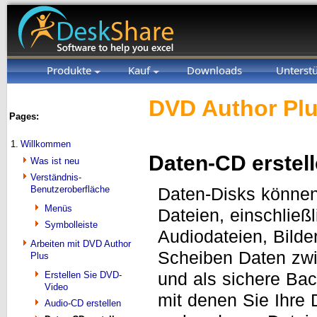
Produkte
Kauf
Downloads
Unterst
DVD Author Plu
Pages:
1.
Willkommen
Daten-CD erstel
Was ist neu
Verständnis-
Benutzeroberfläche
Daten-Disks können
Menüs
Dateien, einschlie
Symbolleiste
Audiodateien, Bilde
Arbeiten mit DVD Author
Scheiben Daten zwi
Plus
und als sichere Ba
Erstellen Sie DVD-
Video
mit denen Sie Ihre
Audio-CD erstellen