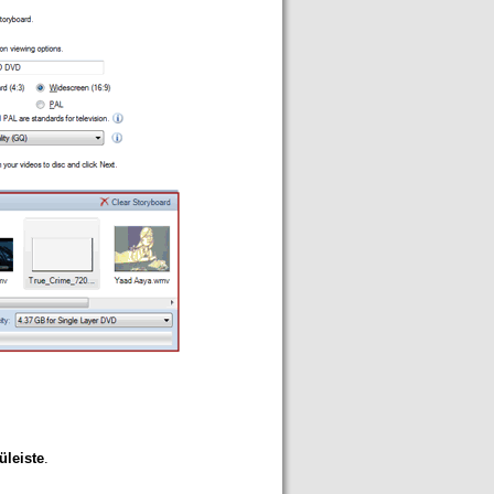
leiste
.