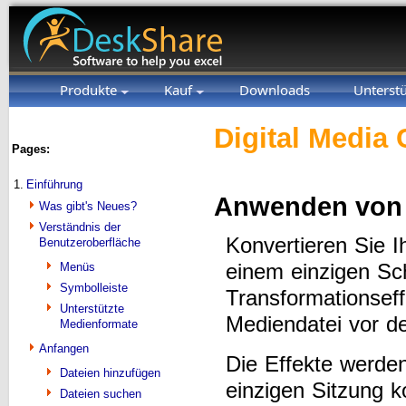
Produkte
Kauf
Downloads
Unterst
Digital Media 
Pages:
1.
Einführung
Anwenden von 
Was gibt's Neues?
Verständnis der
Konvertieren Sie I
Benutzeroberfläche
einem einzigen Sch
Menüs
Symbolleiste
Transformationseff
Unterstützte
Mediendatei vor d
Medienformate
Anfangen
Die Effekte werden
Dateien hinzufügen
einzigen Sitzung 
Dateien suchen