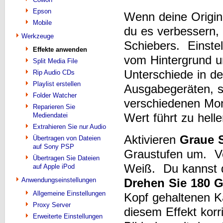
Epson
Wenn deine Origina
Mobile
du es verbessern,
Werkzeuge
Schiebers. Einste
Effekte anwenden
vom Hintergrund u
Split Media File
Unterschiede in de
Rip Audio CDs
Playlist erstellen
Ausgabegeräten, s
Folder Watcher
verschiedenen Mo
Reparieren Sie
Wert führt zu hell
Mediendatei
Extrahieren Sie nur Audio
Aktivieren
Graue 
Übertragen von Dateien
auf Sony PSP
Graustufen um. Ve
Übertragen Sie Dateien
Weiß. Du kannst d
auf Apple iPod
Drehen Sie 180 
Anwendungseinstellungen
Allgemeine Einstellungen
Kopf gehaltenen 
Proxy Server
diesem Effekt kor
Erweiterte Einstellungen