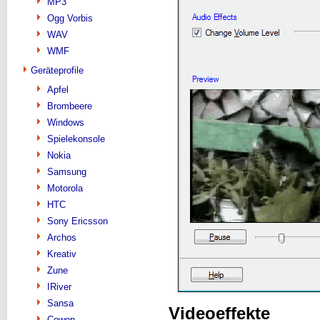
MP3
Ogg Vorbis
WAV
WMF
Geräteprofile
Apfel
Brombeere
Windows
Spielekonsole
Nokia
Samsung
Motorola
HTC
Sony Ericsson
Archos
Kreativ
Zune
IRiver
Sansa
Videoeffekte
Cowon