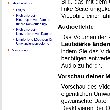
Bild, das mit dem O
Fehlerbehebung
linke Seite umgek
FAQ's
Videobild einen äh
Probleme beim
Hinzufügen von Dateien
für die Konvertierung?
Audioeffekte
Probleme beim
Konvertieren von Dateien
Das Volumen der k
Empfohlene Lösungen für
Lautstärke änder
Umwandlungsprobleme
indem Sie das Vid
Ressourcen
benötigen entwede
Audio zu hören.
Vorschau deiner 
Vorschau des Video
eigentlichen Umw
gewünschte Datei
Deaktivieren der 