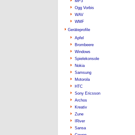
MP3
Ogg Vorbis
WAV
WMF
Geräteprofile
Apfel
Brombeere
Windows
Spielekonsole
Nokia
Samsung
Motorola
HTC
Sony Ericsson
Archos
Kreativ
Zune
IRiver
Sansa
Cowon