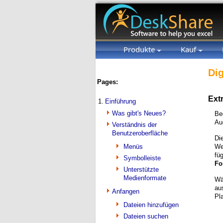
Produkte
Kauf
Dig
Pages:
Ext
1.
Einführung
Was gibt's Neues?
Be
Au
Verständnis der
Benutzeroberfläche
Di
Menüs
We
fü
Symbolleiste
Fo
Unterstützte
Medienformate
Wä
au
Anfangen
Pl
Dateien hinzufügen
Dateien suchen