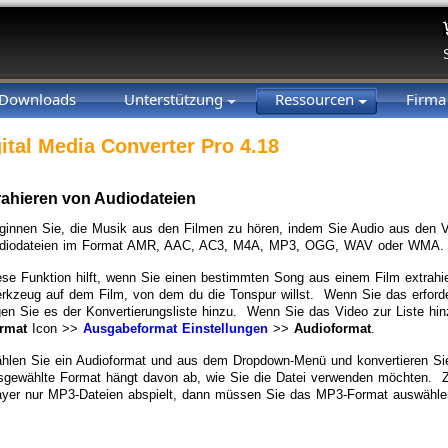
Downloads
Unterstützung
Ressourcen
Firm
ital Media Converter Pro 4.18
rahieren von Audiodateien
ginnen Sie, die Musik aus den Filmen zu hören, indem Sie Audio aus den V
diodateien im Format AMR, AAC, AC3, M4A, MP3, OGG, WAV oder WMA.
ese Funktion hilft, wenn Sie einen bestimmten Song aus einem Film extra
rkzeug auf dem Film, von dem du die Tonspur willst. Wenn Sie das erforde
gen Sie es der Konvertierungsliste hinzu. Wenn Sie das Video zur Liste hin
rmat
Icon >>
Ausgabeformat Einstellungen
>>
Audioformat
.
hlen Sie ein Audioformat und aus dem Dropdown-Menü und konvertieren Si
sgewählte Format hängt davon ab, wie Sie die Datei verwenden möchten. Zu
ayer nur MP3-Dateien abspielt, dann müssen Sie das MP3-Format auswähle