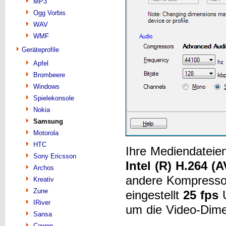
MP3
Ogg Vorbis
WAV
WMF
Geräteprofile
Apfel
Brombeere
Windows
Spielekonsole
Nokia
Samsung
Motorola
HTC
Ihre Mediendateie
Sony Ericsson
Intel (R) H.264 (
Archos
andere Kompressore
Kreativ
Zune
eingestellt
25 fps
U
IRiver
um die Video-Dime
Sansa
Cowon