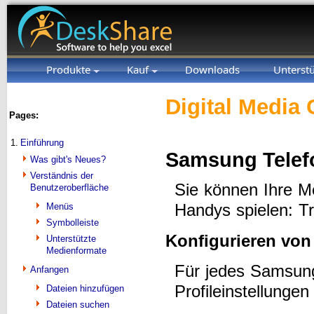
Produkte
Kauf
Downloads
Unterst
Digital Media 
Pages:
1.
Einführung
Samsung Telefo
Was gibt's Neues?
Verständnis der
Sie können Ihre M
Benutzeroberfläche
Handys spielen: Tr
Menüs
Symbolleiste
Konfigurieren vo
Unterstützte
Medienformate
Für jedes Samsung
Anfangen
Profileinstellungen
Dateien hinzufügen
Dateien suchen