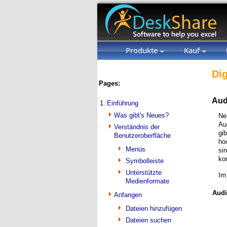
Produkte
Kauf
Dig
Pages:
Aud
1.
Einführung
Was gibt's Neues?
Ne
Au
Verständnis der
gi
Benutzeroberfläche
ho
Menüs
si
kon
Symbolleiste
Unterstützte
Im
Medienformate
Audi
Anfangen
Dateien hinzufügen
Dateien suchen