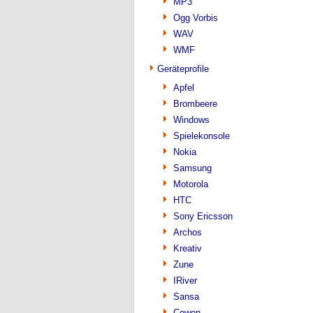
MP3
Ogg Vorbis
WAV
WMF
Geräteprofile
Apfel
Brombeere
Windows
Spielekonsole
Nokia
Samsung
Motorola
HTC
Sony Ericsson
Archos
Kreativ
Zune
IRiver
Sansa
Cowon