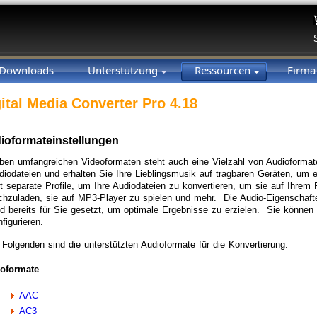
Downloads
Unterstützung
Ressourcen
Firm
ital Media Converter Pro 4.18
ioformateinstellungen
ben umfangreichen Videoformaten steht auch eine Vielzahl von Audioformat
diodateien und erhalten Sie Ihre Lieblingsmusik auf tragbaren Geräten, um e
bt separate Profile, um Ihre Audiodateien zu konvertieren, um sie auf Ihrem 
chzuladen, sie auf MP3-Player zu spielen und mehr. Die Audio-Eigenschafte
nd bereits für Sie gesetzt, um optimale Ergebnisse zu erzielen. Sie können 
figurieren.
 Folgenden sind die unterstützten Audioformate für die Konvertierung:
oformate
AAC
AC3