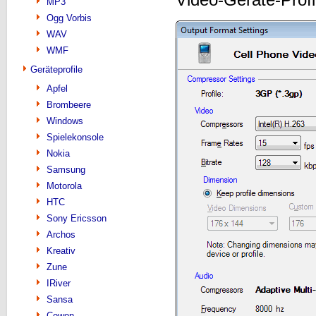
MP3
Ogg Vorbis
WAV
WMF
Geräteprofile
Apfel
Brombeere
Windows
Spielekonsole
Nokia
Samsung
Motorola
HTC
Sony Ericsson
Archos
Kreativ
Zune
IRiver
Sansa
Cowon