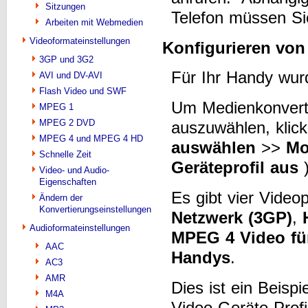
Sitzungen
Telefon müssen Sie
Arbeiten mit Webmedien
Videoformateinstellungen
Konfigurieren von
3GP und 3G2
Für Ihr Handy wurd
AVI und DV-AVI
Flash Video und SWF
Um Medienkonverti
MPEG 1
MPEG 2 DVD
auszuwählen, klic
MPEG 4 und MPEG 4 HD
auswählen
>>
Mo
Schnelle Zeit
Geräteprofil aus
)
Video- und Audio-
Eigenschaften
Es gibt vier Video
Ändern der
Konvertierungseinstellungen
Netzwerk (3GP)
,
Audioformateinstellungen
MPEG 4 Video für
AAC
Handys
.
AC3
AMR
Dies ist ein Beispi
M4A
Video-Geräte-Profi