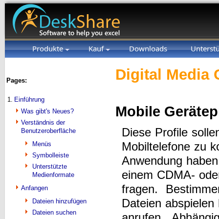
Produkte
Kauf
Downloads
Unterst
Digital Media 
Pages:
1.
Einführung
Mobile Gerätepr
Was gibt's Neues?
Verständnis der
Diese Profile soll
Benutzeroberfläche
Mobiltelefone zu ko
Menüs
Symbolleiste
Anwendung haben. 
Unterstützte
einem CDMA- oder 
Medienformate
fragen. Bestimmen
Anfangen
Dateien abspielen
Dateien hinzufügen
Dateien suchen
anrufen. Abhängig