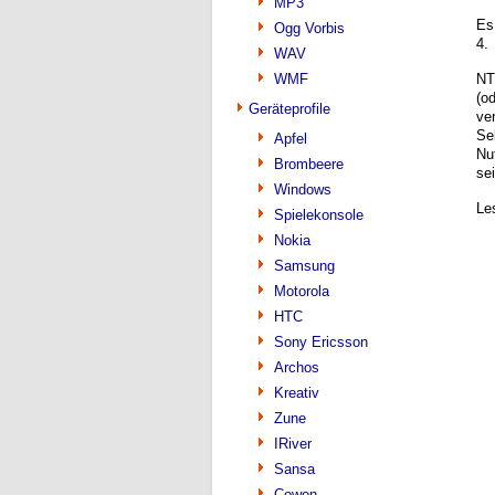
MP3
Es
Ogg Vorbis
4.
WAV
WMF
NT
(o
Geräteprofile
ve
Se
Apfel
Nu
Brombeere
se
Windows
Le
Spielekonsole
Nokia
Samsung
Motorola
HTC
Sony Ericsson
Archos
Kreativ
Zune
IRiver
Sansa
Cowon