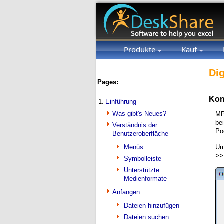
Produkte
Kauf
Dig
Pages:
Kon
1.
Einführung
Was gibt's Neues?
MP
be
Verständnis der
Po
Benutzeroberfläche
Menüs
Um
>
Symbolleiste
Unterstützte
Medienformate
Anfangen
Dateien hinzufügen
Dateien suchen